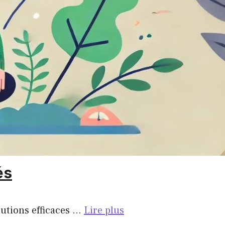
és
lutions efficaces …
Lire plus