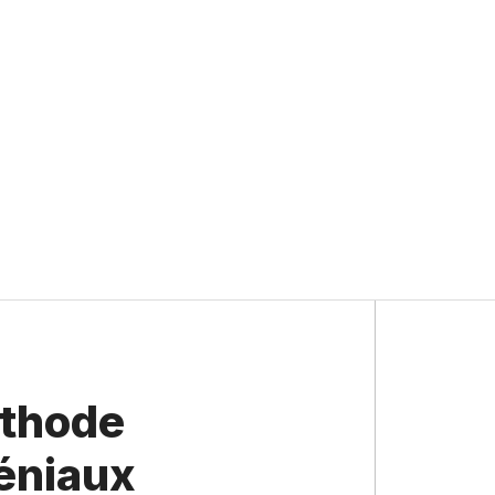
éthode
léniaux