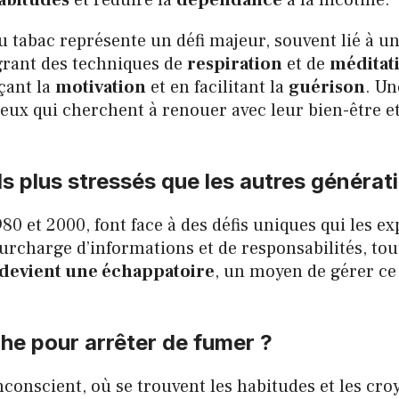
abitudes
et réduire la
dépendance
à la nicotine.
u tabac représente un défi majeur, souvent lié à u
grant des techniques de
respiration
et de
méditat
çant la
motivation
et en facilitant la
guérison
. U
ceux qui cherchent à renouer avec leur bien-être et
ls plus stressés que les autres générat
80 et 2000, font face à des défis uniques qui les e
surcharge d’informations et de responsabilités, tou
e devient une échappatoire
, un moyen de gérer ce
e pour arrêter de fumer ?
nconscient, où se trouvent les habitudes et les cr