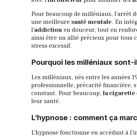
avec l’
inconscient
pour modifier les
h
Pour beaucoup de milléniaux, l’arrêt d
une meilleure
santé mentale
. En inté
l’
addiction
en douceur, tout en renfor
ainsi être un allié précieux pour tous 
stress excessif.
Pourquoi les milléniaux sont-i
Les milléniaux, nés entre les années 19
professionnelle, précarité financière, 
constant. Pour beaucoup,
la cigarett
leur santé.
L’hypnose : comment ça march
L’hypnose fonctionne en accédant à l’i