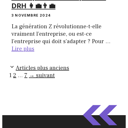
DRH 👩‍💼👨‍💼
3 NOVEMBRE 2024
La génération Z révolutionne-t-elle
vraiment l’entreprise, ou est-ce
l’entreprise qui doit s’adapter ? Pour …
Lire plus
Articles plus anciens
Page
Page
Page
1
2
…
7
→
suivant